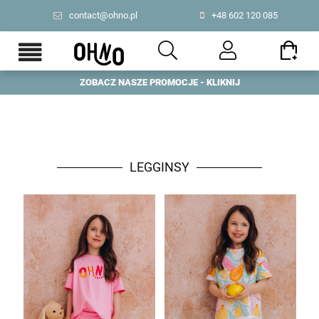
contact@ohno.pl
+48 602 120 085
ZOBACZ NASZE PROMOCJE - KLIKNIJ
PL
|
US
LEGGINSY