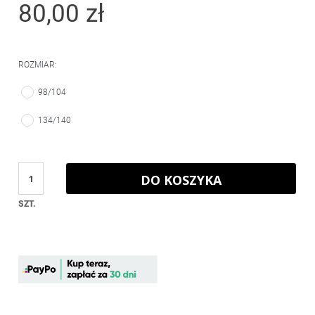
80,00 zł
ROZMIAR:
98/104
134/140
DO KOSZYKA
SZT.