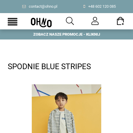
contact@ohno.pl
+48 602 120 085
ZOBACZ NASZE PROMOCJE - KLIKNIJ
PL
|
US
SPODNIE BLUE STRIPES