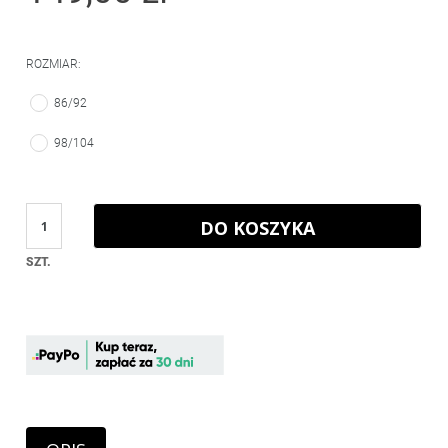
ROZMIAR:
86/92
98/104
DO KOSZYKA
SZT.