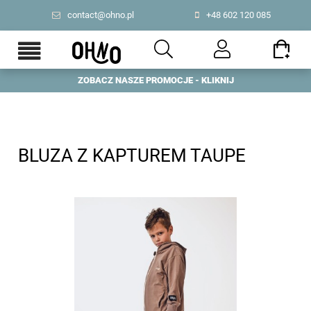
contact@ohno.pl
+48 602 120 085
ZOBACZ NASZE PROMOCJE - KLIKNIJ
PL
|
US
BLUZA Z KAPTUREM TAUPE