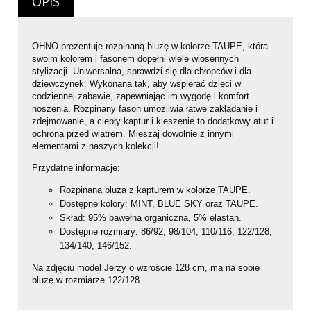
OPIS
OHNO prezentuje rozpinaną bluzę w kolorze TAUPE, która
swoim kolorem i fasonem dopełni wiele wiosennych
stylizacji. Uniwersalna, sprawdzi się dla chłopców i dla
dziewczynek. Wykonana tak, aby wspierać dzieci w
codziennej zabawie, zapewniając im wygodę i komfort
noszenia. Rozpinany fason umożliwia łatwe zakładanie i
zdejmowanie, a ciepły kaptur i kieszenie to dodatkowy atut i
ochrona przed wiatrem. Mieszaj dowolnie z innymi
elementami z naszych kolekcji!
Przydatne informacje:
Rozpinana bluza z kapturem w kolorze TAUPE.
Dostępne kolory: MINT, BLUE SKY oraz TAUPE.
Skład: 95% bawełna organiczna, 5% elastan.
Dostępne rozmiary: 86/92, 98/104, 110/116, 122/128,
134/140, 146/152.
Na zdjęciu model Jerzy o wzroście 128 cm, ma na sobie
bluzę w rozmiarze 122/128.